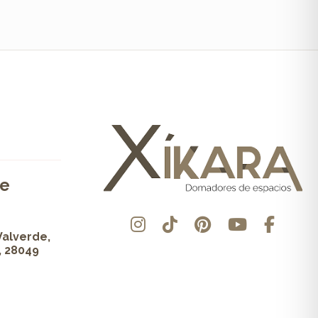
de
Valverde,
, 28049