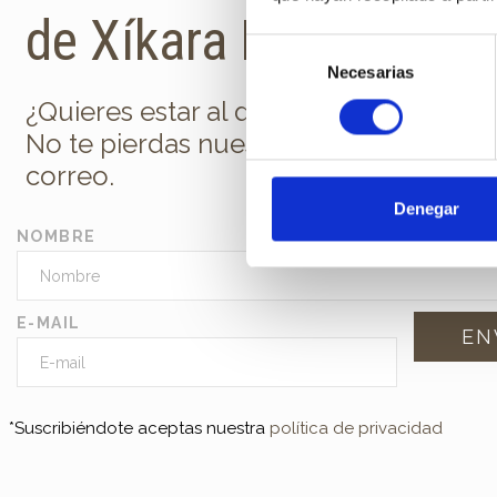
de Xíkara Interiores
Selección
Necesarias
de
consentimiento
¿Quieres estar al día de todas las nov
No te pierdas nuestra newsletter en t
correo.
Denegar
NOMBRE
E-MAIL
*Suscribiéndote aceptas nuestra
política de privacidad