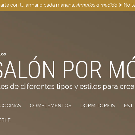
earte con tu armario cada mañana.
Armarios a medida
⮞¡No te
los
SALÓN POR M
de diferentes tipos y estilos para crea
COCINAS
COMPLEMENTOS
DORMITORIOS
EST
EBLE