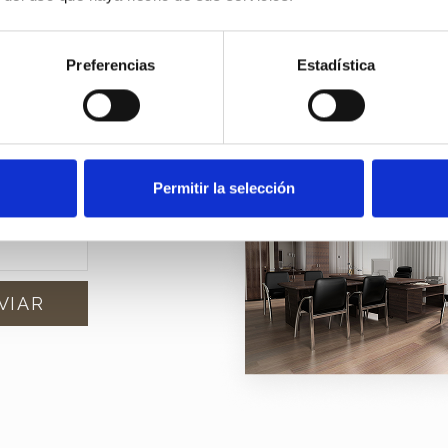
Preferencias
Estadística
edades?
u
Permitir la selección