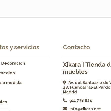
os y servicios
Contacto
 Decoración
Xikara | Tienda 
muebles
 medida
ía a medida
Av. del Santuario de 
48, Fuencarral-El Pardo
Madrid
911 738 824
ales
info@xikara.net