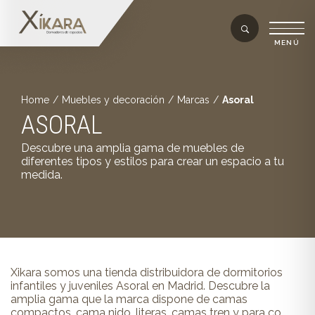
Home
/
Muebles y decoración
/
Marcas
/
Asoral
ASORAL
Descubre una amplia gama de muebles de
diferentes tipos y estilos para crear un espacio a tu
medida.
Xikara somos una tienda distribuidora de dormitorios
infantiles y juveniles Asoral en Madrid. Descubre la
amplia gama que la marca dispone de camas
compactos, cama nido, literas, camas tren y para co...