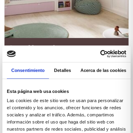
Cama nido rosa dos camas
Un dormitorio infantil lacado será su sueño como
esta cama nido rosa con el respaldo y los laterales
Consentimiento
Detalles
Acerca de las cookies
haciendo ondas y combinado en rosa y blanco,lo
podrás combinar en otros colores y elegir el tipo de
VER PRODUCTO
tirador
Esta página web usa cookies
Las cookies de este sitio web se usan para personalizar
el contenido y los anuncios, ofrecer funciones de redes
sociales y analizar el tráfico. Además, compartimos
información sobre el uso que haga del sitio web con
nuestros partners de redes sociales, publicidad y análisis