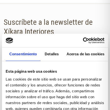
somos especialistas en amueblar dormitorios que
parecen para hobbits pero aprovechamos tan bien
el espacio que hasta gulliver podría vivir en él!
Suscríbete a la newsletter de
Xíkara Interiores
¿Quieres estar al día de todas las
novedades?
Consentimiento
Detalles
Acerca de las cookies
No te pierdas nuestra newsletter en
tu correo.
Esta página web usa cookies
Las cookies de este sitio web se usan para personalizar
NOMBRE
el contenido y los anuncios, ofrecer funciones de redes
sociales y analizar el tráfico. Además, compartimos
información sobre el uso que haga del sitio web con
E-MAIL
nuestros partners de redes sociales, publicidad y análisis
web, quienes pueden combinarla con otra información