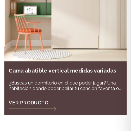
Cama abatible vertical medidas variadas
¿Buscas un dormitorio en el que poder jugar? Una
habitación donde poder bailar tu canción favorita o
quién no dice que se anime tu padre con una de
esas canciones de los 80 que le hacen vibrar a lo
VER PRODUCTO
dirty dancing! Un dormitorio en el que tengamos
espacio y todo lo que necesitamos es el sueño de
todo niño o adolescente y más de unos padres que
ven un dormitorio tan pequeño que creen que sólo
unos liliputienses podrán vivir en él, no desesperes