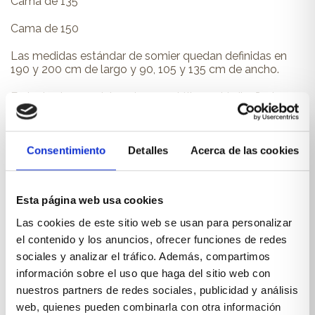
Cama de 135
Cama de 150
Las medidas estándar de somier quedan definidas en
190 y 200 cm de largo y 90, 105 y 135 cm de ancho.
En todos los modelos el aro metálico está diseñado
para acoger las lamas (para colchón de 135 dos líneas
de lamas).
Nuevas opciones de iluminación.
Consentimiento
Detalles
Acerca de las cookies
Por defecto con rebaje de rodapié de 9×1 cm.
Esta página web usa cookies
Toda la estructura en 3cm de grueso.
Las cookies de este sitio web se usan para personalizar
Sistema hidráulico suaviza apertura y cierre.
el contenido y los anuncios, ofrecer funciones de redes
sociales y analizar el tráfico. Además, compartimos
Acabados disponibles:
información sobre el uso que haga del sitio web con
nuestros partners de redes sociales, publicidad y análisis
web, quienes pueden combinarla con otra información