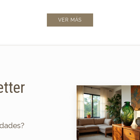
VER MÁS
etter
edades?
u