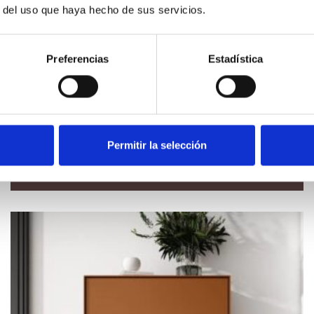
r del uso que haya hecho de sus servicios.
Preferencias
Estadística
Aparador madera moderno
Aparador de 2 metros en color roble formado por 1
puerta abatible con cristal,2 cajones y puerta
abatible abajo
Permitir la selección
VER PRODUCTO