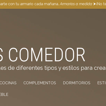
earte con tu armario cada mañana.
Armarios a medida
⮞¡No te
S COMEDOR
de diferentes tipos y estilos para crea
COCINAS
COMPLEMENTOS
DORMITORIOS
EST
EBLE