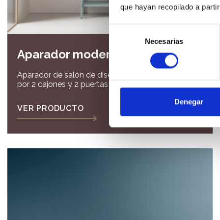
que hayan recopilado a parti
Selección
Necesarias
de
Aparador moderno
consentimiento
Aparador de salón de diseño moderno compuesto
por 2 cajones y 2 puertas y un espejo de 70 Ø.
Medida de la composición 156,2 x 47,1 x 78,8.
Denegar
VER PRODUCTO