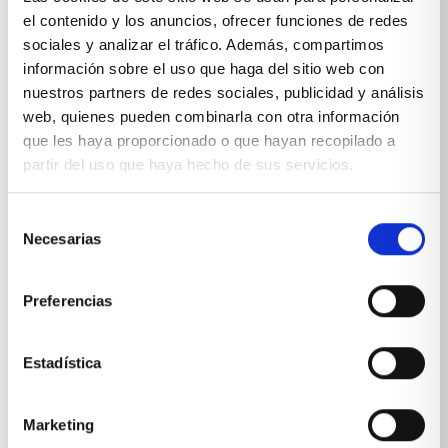
PRODUCTOS RELACIONADOS
el contenido y los anuncios, ofrecer funciones de redes
sociales y analizar el tráfico. Además, compartimos
También te pueden interesar...
información sobre el uso que haga del sitio web con
nuestros partners de redes sociales, publicidad y análisis
web, quienes pueden combinarla con otra información
que les haya proporcionado o que hayan recopilado a
partir del uso que haya hecho de sus servicios.
Selección
Necesarias
de
consentimiento
Preferencias
Estadística
Marketing