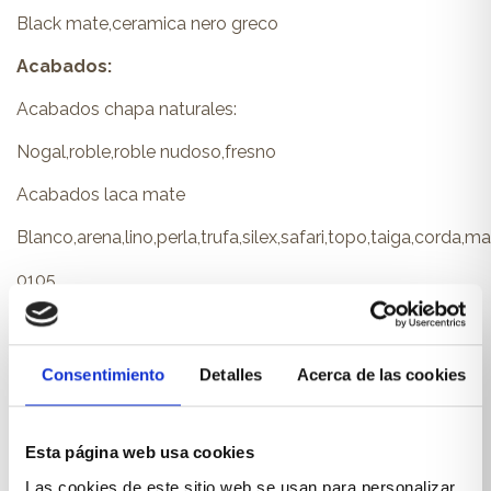
Black mate,ceramica nero greco
Acabados:
Acabados chapa naturales:
Nogal,roble,roble nudoso,fresno
Acabados laca mate
Blanco,arena,lino,perla,trufa,silex,safari,topo,taiga,corda
0105
Perfecto para:
Si buscas un aparador diferente.
Consentimiento
Detalles
Acerca de las cookies
Esta página web usa cookies
Las cookies de este sitio web se usan para personalizar