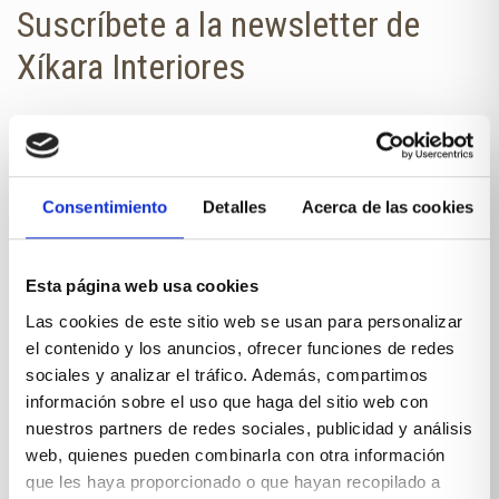
Suscríbete a la newsletter de
Xíkara Interiores
¿Quieres estar al día de todas las
novedades?
No te pierdas nuestra newsletter en
Consentimiento
Detalles
Acerca de las cookies
tu correo.
NOMBRE
Esta página web usa cookies
Las cookies de este sitio web se usan para personalizar
el contenido y los anuncios, ofrecer funciones de redes
E-MAIL
sociales y analizar el tráfico. Además, compartimos
información sobre el uso que haga del sitio web con
nuestros partners de redes sociales, publicidad y análisis
web, quienes pueden combinarla con otra información
que les haya proporcionado o que hayan recopilado a