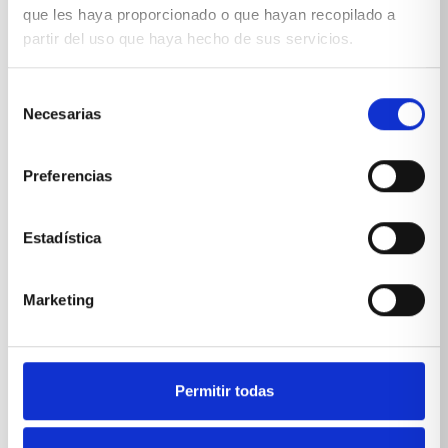
que les haya proporcionado o que hayan recopilado a
partir del uso que haya hecho de sus servicios.
Selección
*Suscribiéndote aceptas nuestra
política de privacidad
Necesarias
de
consentimiento
Preferencias
Estadística
Marketing
Permitir todas