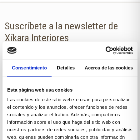
Suscríbete a la newsletter de
Xíkara Interiores
¿Quieres estar al día de todas las
novedades?
Consentimiento
Detalles
Acerca de las cookies
No te pierdas nuestra newsletter en
tu correo.
Esta página web usa cookies
NOMBRE
Las cookies de este sitio web se usan para personalizar
el contenido y los anuncios, ofrecer funciones de redes
sociales y analizar el tráfico. Además, compartimos
información sobre el uso que haga del sitio web con
E-MAIL
nuestros partners de redes sociales, publicidad y análisis
web, quienes pueden combinarla con otra información