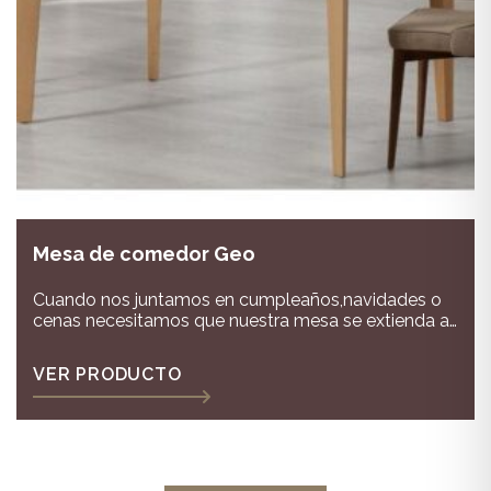
Mesa de comedor Geo
Cuando nos juntamos en cumpleaños,navidades o
cenas necesitamos que nuestra mesa se extienda a
veces hasta el infinito ya que somos muchos! Una
mesa de comedor extensible como la modelo Geo
VER PRODUCTO
te servirá para que habitualmente sin extenderla
coman 6 personas y según vayas necesitando
acoples los extensibles para todos los comensales.