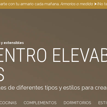
earte con tu armario cada mañana.
Armarios a medida
⮞¡No te
 y extensibles
ENTRO ELEVAB
S
de diferentes tipos y estilos para crea
COCINAS
COMPLEMENTOS
DORMITORIOS
EST