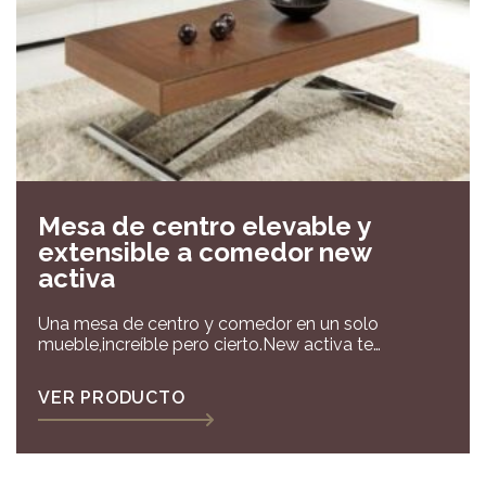
Mesa de centro elevable y
extensible a comedor new
activa
Una mesa de centro y comedor en un solo
mueble,increíble pero cierto.New activa te
proporciona en poco espacio el poder utilizarla
como centro o comedor según tus necesidades !
VER PRODUCTO