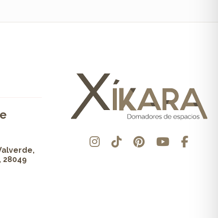
de
Valverde,
, 28049