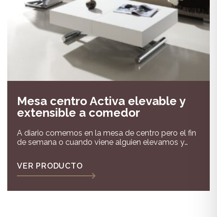
Mesa centro Activa elevable y
extensible a comedor
A diario comemos en la mesa de centro pero el fin
de semana o cuando viene alguien elevamos y
extendemos nuestra mesa activa que con el
mando a distancia parece magia,así si ceno en ella
VER PRODUCTO
la elevo a la altura del sofá o si comemos a una
altura de 76 cms para que todos estemos
cómodos