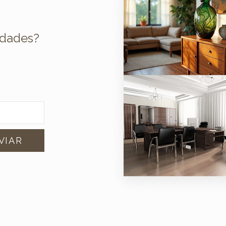
edades?
u