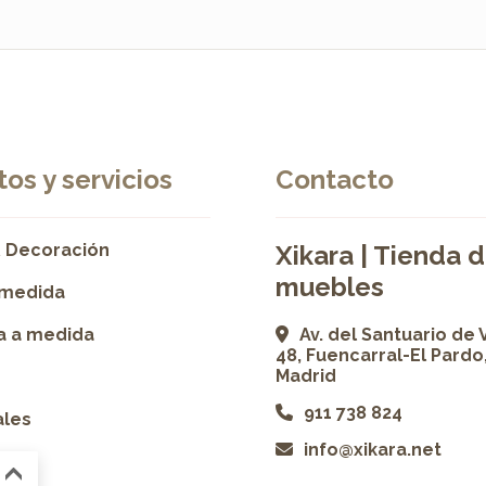
os y servicios
Contacto
 Decoración
Xikara | Tienda 
muebles
 medida
ía a medida
Av. del Santuario de 
48, Fuencarral-El Pardo
Madrid
911 738 824
ales
info@xikara.net