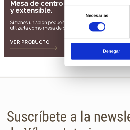
Mesa de centro Double,elevable
Selección
y extensible.
Necesarias
de
Si tienes un salón pequeño esta es tu mesa podrás
consentimiento
utilizarla como mesa de centro y cuando tengas
invitados en casa puedes elevarla a la altura de
mesa de comedor y extenderla
VER PRODUCTO
Denegar
Suscríbete a la newsl