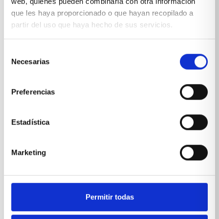
web, quienes pueden combinarla con otra información
que les haya proporcionado o que hayan recopilado a
partir del uso que haya hecho de sus servicios.
Selección
*Suscribiéndote aceptas nuestra
política de privacidad
Necesarias
de
consentimiento
Preferencias
Estadística
Marketing
Permitir todas