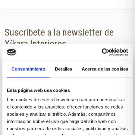
Suscríbete a la newsletter de
Xíkara Interiores
¿Quieres estar al día de todas las
novedades?
Consentimiento
Detalles
Acerca de las cookies
No te pierdas nuestra newsletter en
tu correo.
Esta página web usa cookies
Las cookies de este sitio web se usan para personalizar
NOMBRE
el contenido y los anuncios, ofrecer funciones de redes
sociales y analizar el tráfico. Además, compartimos
información sobre el uso que haga del sitio web con
E-MAIL
nuestros partners de redes sociales, publicidad y análisis