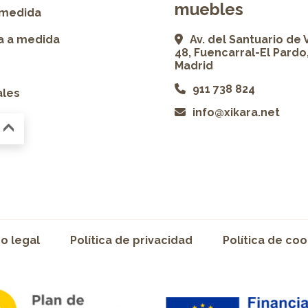
muebles
 medida
ía a medida
Av. del Santuario de 
48, Fuencarral-El Pardo
Madrid
911 738 824
ales
info@xikara.net
so legal
Política de privacidad
Política de coo