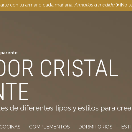
earte con tu armario cada mañana.
Armarios a medida
⮞¡No te
sparente
OR CRISTAL
NTE
de diferentes tipos y estilos para crea
COCINAS
COMPLEMENTOS
DORMITORIOS
EST