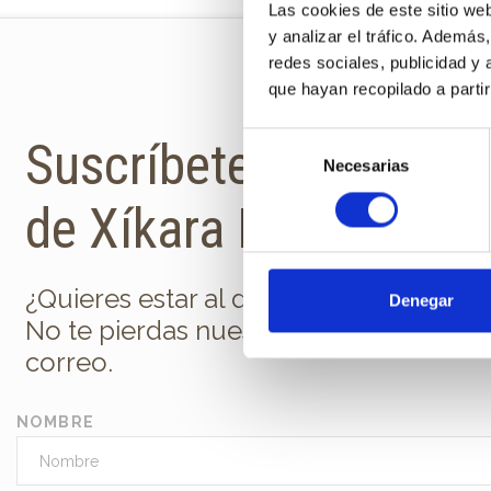
Las cookies de este sitio we
y analizar el tráfico. Ademá
redes sociales, publicidad y
que hayan recopilado a parti
Selección
Suscríbete a la newsl
Necesarias
de
consentimiento
de Xíkara Interiores
¿Quieres estar al día de todas las nov
Denegar
No te pierdas nuestra newsletter en t
correo.
NOMBRE