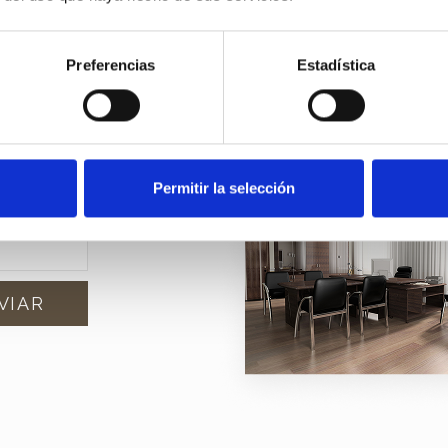
Preferencias
Estadística
edades?
u
Permitir la selección