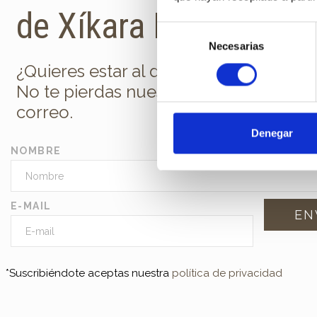
de Xíkara Interiores
Selección
Necesarias
de
consentimiento
¿Quieres estar al día de todas las nov
No te pierdas nuestra newsletter en t
correo.
Denegar
NOMBRE
E-MAIL
*Suscribiéndote aceptas nuestra
política de privacidad