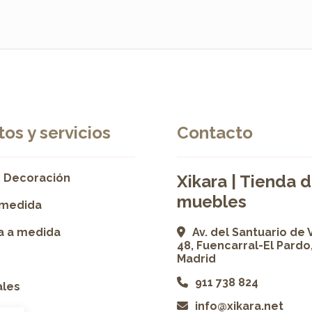
os y servicios
Contacto
 Decoración
Xikara | Tienda 
muebles
 medida
ía a medida
Av. del Santuario de 
48, Fuencarral-El Pardo
Madrid
911 738 824
ales
info@xikara.net