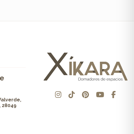
de
Valverde,
, 28049