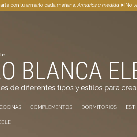
earte con tu armario cada mañana.
Armarios a medida
⮞¡No te
ble
O BLANCA EL
de diferentes tipos y estilos para crea
COCINAS
COMPLEMENTOS
DORMITORIOS
EST
EBLE