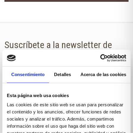
Suscríbete a la newsletter de
Xíkara Interiores
¿Quieres estar al día de todas las
Consentimiento
Detalles
Acerca de las cookies
novedades?
No te pierdas nuestra newsletter en
Esta página web usa cookies
tu correo.
Las cookies de este sitio web se usan para personalizar
el contenido y los anuncios, ofrecer funciones de redes
NOMBRE
sociales y analizar el tráfico. Además, compartimos
información sobre el uso que haga del sitio web con