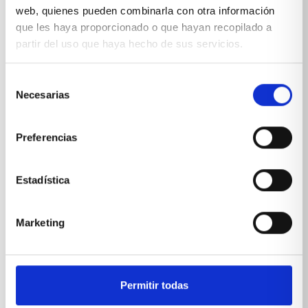
web, quienes pueden combinarla con otra información
que les haya proporcionado o que hayan recopilado a
partir del uso que haya hecho de sus servicios.
Selección
Necesarias
de
*Suscribiéndote aceptas nuestra
política de privacidad
consentimiento
Preferencias
Estadística
Marketing
Permitir todas