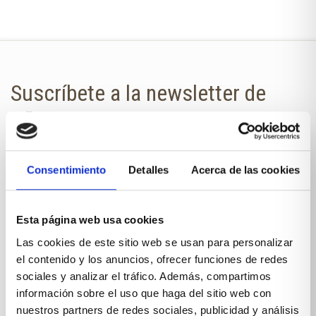
Suscríbete a la newsletter de
Xíkara Interiores
¿Quieres estar al día de todas las
Consentimiento
Detalles
Acerca de las cookies
novedades?
No te pierdas nuestra newsletter en
tu correo.
Esta página web usa cookies
Las cookies de este sitio web se usan para personalizar
NOMBRE
el contenido y los anuncios, ofrecer funciones de redes
sociales y analizar el tráfico. Además, compartimos
información sobre el uso que haga del sitio web con
nuestros partners de redes sociales, publicidad y análisis
E-MAIL