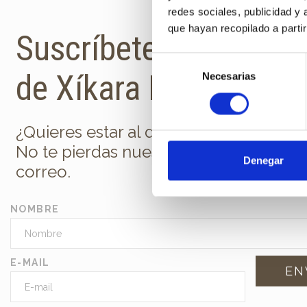
redes sociales, publicidad y
que hayan recopilado a parti
Suscríbete a la newsl
Selección
de Xíkara Interiores
Necesarias
de
consentimiento
¿Quieres estar al día de todas las nov
No te pierdas nuestra newsletter en t
Denegar
correo.
NOMBRE
E-MAIL