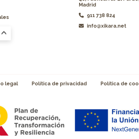
Madrid
911 738 824
ales
info@xikara.net
so legal
Política de privacidad
Política de coo