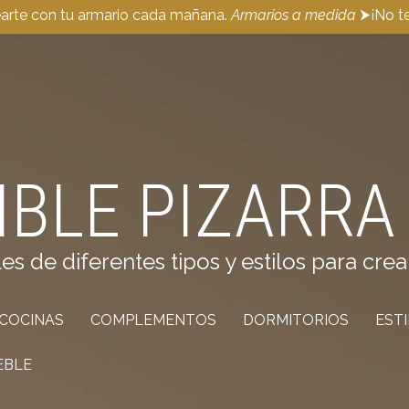
earte con tu armario cada mañana.
Armarios a medida
⮞¡No te
IBLE PIZARRA
de diferentes tipos y estilos para crea
COCINAS
COMPLEMENTOS
DORMITORIOS
EST
EBLE