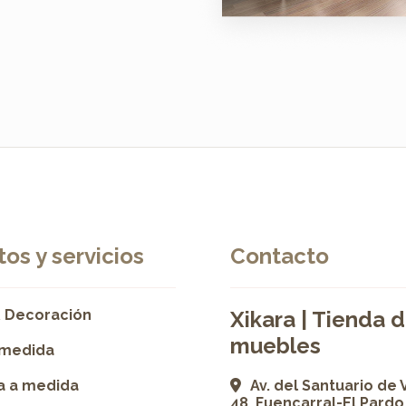
os y servicios
Contacto
 Decoración
Xikara | Tienda 
muebles
 medida
ía a medida
Av. del Santuario de 
48, Fuencarral-El Pardo