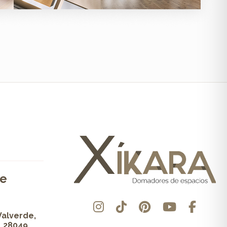
de
Valverde,
, 28049