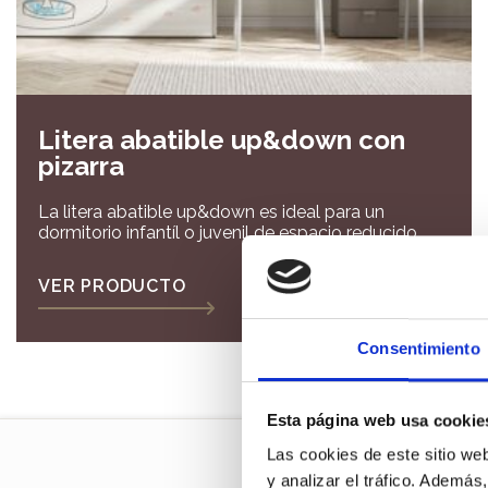
Litera abatible up&down con
pizarra
La litera abatible up&down es ideal para un
dormitorio infantíl o juvenil de espacio reducido
VER PRODUCTO
Consentimiento
Esta página web usa cookie
Las cookies de este sitio we
y analizar el tráfico. Ademá