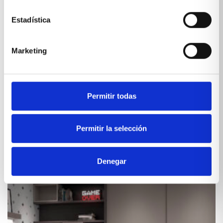
Estadística
Marketing
Dormitorio juvenil con cama de 150 para
adolescentes
Permitir todas
VER PRODUCTO
Permitir la selección
Denegar