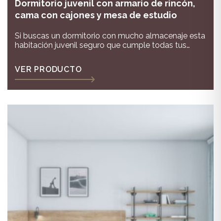
Dormitorio juvenil con armario de rincón,
cama con cajones y mesa de estudio
Si buscas un dormitorio con mucho almacenaje esta
habitación juvenil seguro que cumple todas tus
expectativas con un amplio armario de rincón, una
cama compacto con 6 cajones de gran almacenaje
VER PRODUCTO
y una original composición de módulos colgados de
donde sale el escritorio y estanterías metálicas