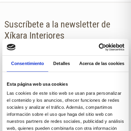
Suscríbete a la newsletter de
Xíkara Interiores
¿Quieres estar al día de todas las
novedades?
Consentimiento
Detalles
Acerca de las cookies
No te pierdas nuestra newsletter en
tu correo.
Esta página web usa cookies
NOMBRE
Las cookies de este sitio web se usan para personalizar
el contenido y los anuncios, ofrecer funciones de redes
sociales y analizar el tráfico. Además, compartimos
información sobre el uso que haga del sitio web con
E-MAIL
nuestros partners de redes sociales, publicidad y análisis
web, quienes pueden combinarla con otra información