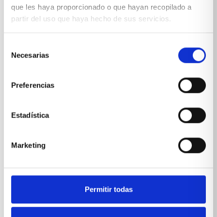
que les haya proporcionado o que hayan recopilado a
partir del uso que haya hecho de sus servicios.
Selección
*Suscribiéndote aceptas nuestra
política de privacidad
Necesarias
de
consentimiento
Preferencias
Estadística
Marketing
Permitir todas