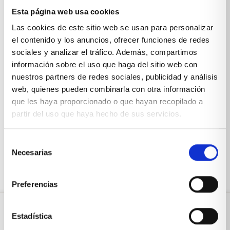
Esta página web usa cookies
Las cookies de este sitio web se usan para personalizar
el contenido y los anuncios, ofrecer funciones de redes
sociales y analizar el tráfico. Además, compartimos
información sobre el uso que haga del sitio web con
nuestros partners de redes sociales, publicidad y análisis
Dormitorio juvenil para chico o chica
web, quienes pueden combinarla con otra información
Habitación juvenil completa con una cama
que les haya proporcionado o que hayan recopilado a
compacto,zona de estudio con puente y armario
partir del uso que haya hecho de sus servicios.
VER PRODUCTO
Selección
Necesarias
de
consentimiento
Preferencias
Estadística