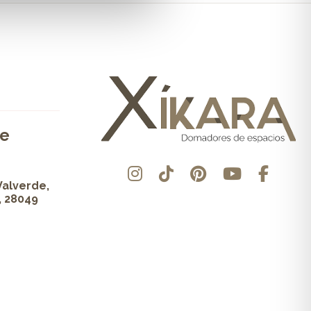
de
Valverde,
, 28049