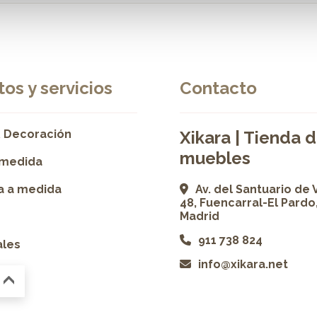
os y servicios
Contacto
 Decoración
Xikara | Tienda 
muebles
 medida
ía a medida
Av. del Santuario de 
48, Fuencarral-El Pardo
Madrid
911 738 824
ales
info@xikara.net