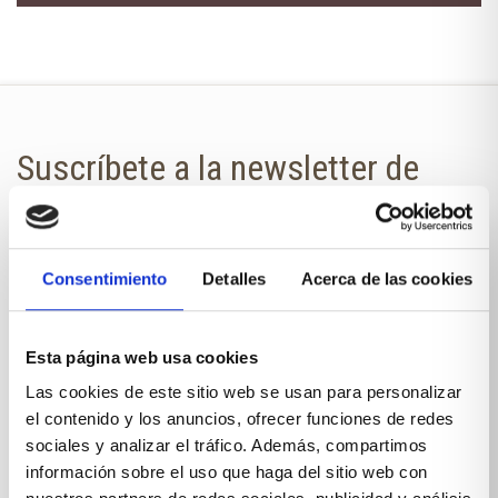
Suscríbete a la newsletter de
Xíkara Interiores
¿Quieres estar al día de todas las
Consentimiento
Detalles
Acerca de las cookies
novedades?
No te pierdas nuestra newsletter en
Esta página web usa cookies
tu correo.
Las cookies de este sitio web se usan para personalizar
el contenido y los anuncios, ofrecer funciones de redes
NOMBRE
sociales y analizar el tráfico. Además, compartimos
información sobre el uso que haga del sitio web con