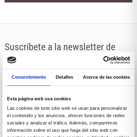
Suscríbete a la newsletter de
Xíkara Interiores
¿Quieres estar al día de todas las
Consentimiento
Detalles
Acerca de las cookies
novedades?
No te pierdas nuestra newsletter en
Esta página web usa cookies
tu correo.
Las cookies de este sitio web se usan para personalizar
el contenido y los anuncios, ofrecer funciones de redes
NOMBRE
sociales y analizar el tráfico. Además, compartimos
información sobre el uso que haga del sitio web con