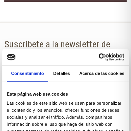
Suscríbete a la newsletter de
Xíkara Interiores
¿Quieres estar al día de todas las
Consentimiento
Detalles
Acerca de las cookies
novedades?
No te pierdas nuestra newsletter en
Esta página web usa cookies
tu correo.
Las cookies de este sitio web se usan para personalizar
el contenido y los anuncios, ofrecer funciones de redes
NOMBRE
sociales y analizar el tráfico. Además, compartimos
información sobre el uso que haga del sitio web con