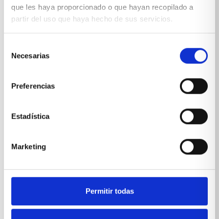
que les haya proporcionado o que hayan recopilado a
partir del uso que haya hecho de sus servicios.
Selección
*Suscribiéndote aceptas nuestra
política de privacidad
Necesarias
de
consentimiento
Preferencias
Estadística
Marketing
Permitir todas