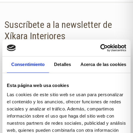
Suscríbete a la newsletter de
Xíkara Interiores
¿Quieres estar al día de todas las
novedades?
Consentimiento
Detalles
Acerca de las cookies
No te pierdas nuestra newsletter en
tu correo.
Esta página web usa cookies
NOMBRE
Las cookies de este sitio web se usan para personalizar
el contenido y los anuncios, ofrecer funciones de redes
sociales y analizar el tráfico. Además, compartimos
información sobre el uso que haga del sitio web con
E-MAIL
nuestros partners de redes sociales, publicidad y análisis
web, quienes pueden combinarla con otra información