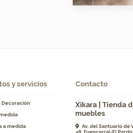
os y servicios
Contacto
 Decoración
Xikara | Tienda 
muebles
 medida
ía a medida
Av. del Santuario de 
48, Fuencarral-El Pardo