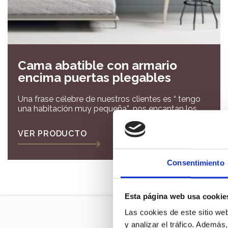
Cama abatible con armario
encima puertas plegables
Una frase célebre de nuestros clientes es “ tengo
una habitación muy pequeña” ,nos encantan los
retos y hacer de una habitación pequeña un
espacio en el que puedas guardar toda tu
VER PRODUCTO
ropa,dormir y estudiar es uno de los retos que más
nos gustan ¿Crees que es imposible? ¿Por que
crees que nos llaman domadores de espacios?
Consentimiento
Tráenos las medidas de tu dormitorio y deja que
nuestro equipo haga de tu habitación el espacio
que estas buscando.
Esta página web usa cookie
Las cookies de este sitio we
y analizar el tráfico. Ademá