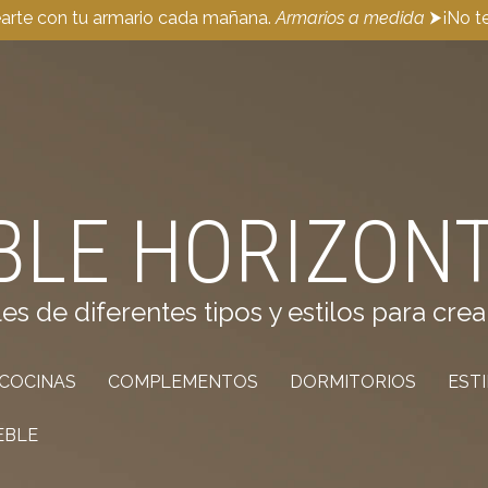
earte con tu armario cada mañana.
Armarios a medida
⮞¡No te
BLE HORIZON
de diferentes tipos y estilos para crea
COCINAS
COMPLEMENTOS
DORMITORIOS
EST
EBLE