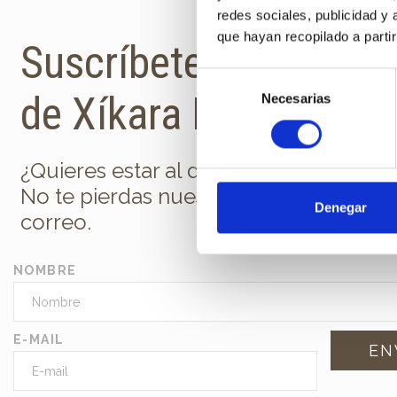
redes sociales, publicidad y
que hayan recopilado a parti
Suscríbete a la newsl
Selección
de Xíkara Interiores
Necesarias
de
consentimiento
¿Quieres estar al día de todas las nov
No te pierdas nuestra newsletter en t
Denegar
correo.
NOMBRE
E-MAIL