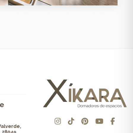
de
Valverde,
, 28049