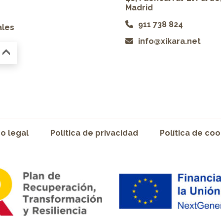
Madrid
911 738 824
ales
info@xikara.net
so legal
Política de privacidad
Política de coo