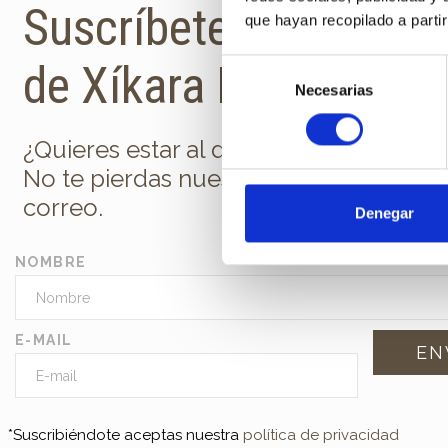
Suscríbete a la newsl
que hayan recopilado a parti
de Xíkara Interiores
Selección
Necesarias
de
consentimiento
¿Quieres estar al día de todas las nov
No te pierdas nuestra newsletter en t
correo.
Denegar
NOMBRE
E-MAIL
*Suscribiéndote aceptas nuestra
política de privacidad