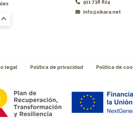
911 738 824
ales
info@xikara.net
so legal
Política de privacidad
Política de coo