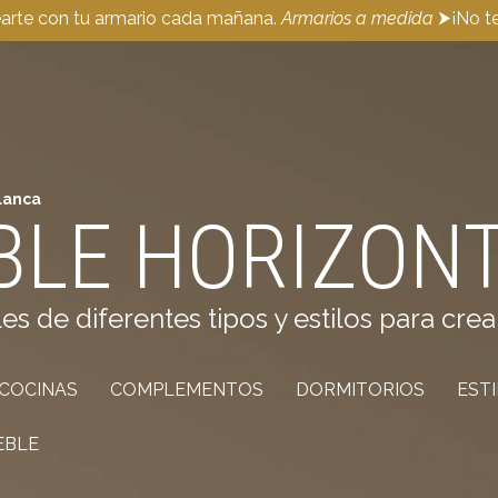
earte con tu armario cada mañana.
Armarios a medida
⮞¡No te
lanca
BLE HORIZON
de diferentes tipos y estilos para crea
COCINAS
COMPLEMENTOS
DORMITORIOS
EST
EBLE