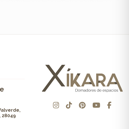
de
Valverde,
, 28049