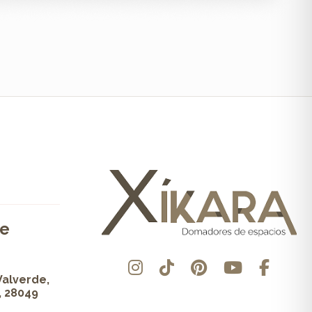
de
Valverde,
, 28049