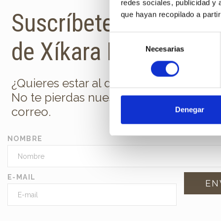
redes sociales, publicidad y
Suscríbete a la newsl
que hayan recopilado a parti
Selección
de Xíkara Interiores
Necesarias
de
consentimiento
¿Quieres estar al día de todas las nov
No te pierdas nuestra newsletter en t
correo.
Denegar
NOMBRE
E-MAIL