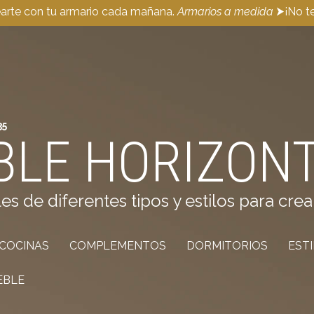
earte con tu armario cada mañana.
Armarios a medida
⮞¡No te
35
BLE HORIZONT
de diferentes tipos y estilos para crea
COCINAS
COMPLEMENTOS
DORMITORIOS
EST
EBLE