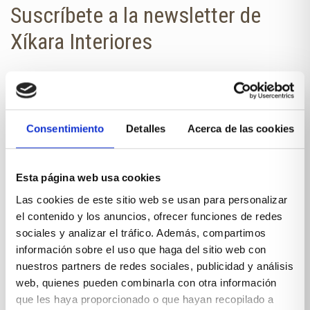
Suscríbete a la newsletter de
Xíkara Interiores
¿Quieres estar al día de todas las
novedades?
No te pierdas nuestra newsletter en
Consentimiento
Detalles
Acerca de las cookies
tu correo.
NOMBRE
Esta página web usa cookies
Las cookies de este sitio web se usan para personalizar
el contenido y los anuncios, ofrecer funciones de redes
E-MAIL
sociales y analizar el tráfico. Además, compartimos
información sobre el uso que haga del sitio web con
nuestros partners de redes sociales, publicidad y análisis
web, quienes pueden combinarla con otra información
que les haya proporcionado o que hayan recopilado a