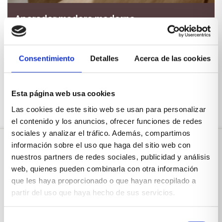
Aparador madera moderno
Aparador de 2 metros en color roble formado por 1
puerta abatible con cristal,2 cajones y puerta
abatible abajo
Consentimiento
Detalles
Acerca de las cookies
VER PRODUCTO
Esta página web usa cookies
Las cookies de este sitio web se usan para personalizar
el contenido y los anuncios, ofrecer funciones de redes
sociales y analizar el tráfico. Además, compartimos
información sobre el uso que haga del sitio web con
nuestros partners de redes sociales, publicidad y análisis
Suscríbete a la newsletter de
web, quienes pueden combinarla con otra información
Xíkara Interiores
que les haya proporcionado o que hayan recopilado a
partir del uso que haya hecho de sus servicios.
¿Quieres estar al día de todas las
Selección