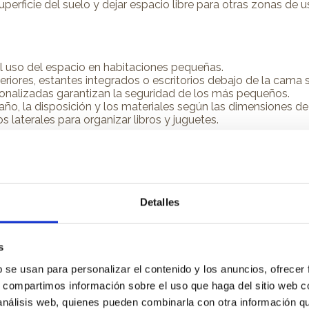
uperficie del suelo y dejar espacio libre para otras zonas de u
el uso del espacio en habitaciones pequeñas.
feriores, estantes integrados o escritorios debajo de la cama s
sonalizadas garantizan la seguridad de los más pequeños.
ño, la disposición y los materiales según las dimensiones de 
 laterales para organizar libros y juguetes.
novación y versatilidad
iones multifuncionales o pequeñas, ya que pueden plegarse du
Detalles
 requiere flexibilidad.
as abatibles:
s
b se usan para personalizar el contenido y los anuncios, ofrecer
ura y cierre sencillos, seguros y adaptados a los niños y ad
s, compartimos información sobre el uso que haga del sitio web 
ión queda despejada, permitiendo usar el espacio para estudiar
armarios, estanterías o escritorios a medida para maximizar l
 análisis web, quienes pueden combinarla con otra información q