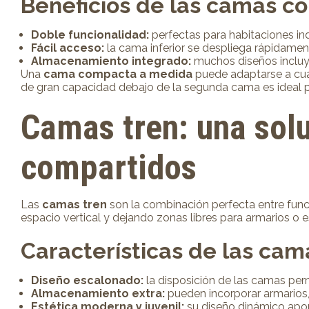
Beneficios de las camas c
Doble funcionalidad:
perfectas para habitaciones in
Fácil acceso:
la cama inferior se despliega rápidament
Almacenamiento integrado:
muchos diseños incluyen
Una
cama compacta a medida
puede adaptarse a cua
de gran capacidad debajo de la segunda cama es ideal p
Camas tren:
una solu
compartidos
Las
camas tren
son la combinación perfecta entre func
espacio vertical y dejando zonas libres para armarios o e
Características de las cam
Diseño escalonado:
la disposición de las camas per
Almacenamiento extra:
pueden incorporar armarios,
Estética moderna y juvenil:
su diseño dinámico aport