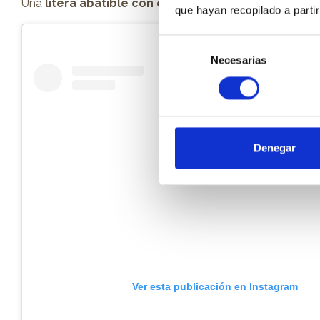
Una
litera abatible con estanterías
en los laterales 
que hayan recopilado a parti
Selección
Necesarias
de
consentimiento
Denegar
Ver esta publicación en Instagram