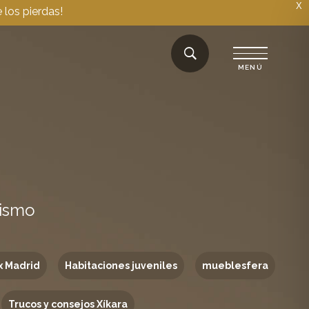
X
 los pierdas!
rismo
x Madrid
Habitaciones juveniles
mueblesfera
Trucos y consejos Xíkara