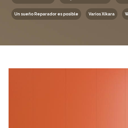
Un sueño Reparador es posible
Varios Xíkara
W