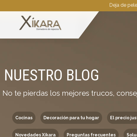
Deja de pel
NUESTRO BLOG
No te pierdas los mejores trucos, conse
Cocinas
Decoración para tu hogar
El precio jus
Novedades Xíkara
Preguntas frecuentes
Solu