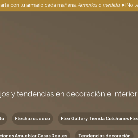
earte con tu armario cada mañana.
Armarios a medida
⮞¡No te
jos y tendencias en decoración e interio
to
Flechazos deco
Flex Gallery Tienda Colchones Fle
ciones Amueblar Casas Reales
Tendencias decoración