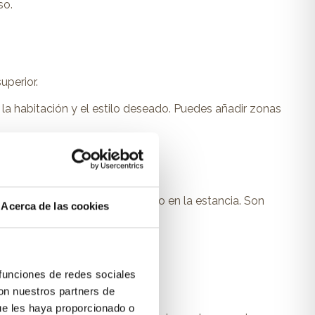
so.
uperior.
la habitación y el estilo deseado. Puedes añadir zonas
rante el día, liberando espacio en la estancia. Son
Acerca de las cookies
 funciones de redes sociales
olescentes.
con nuestros partners de
 o jugar.
a funcionalidad del dormitorio.
ue les haya proporcionado o