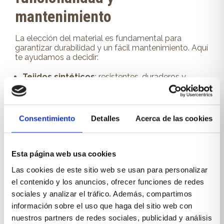
mantenimiento
La elección del material es fundamental para
garantizar durabilidad y un fácil mantenimiento. Aquí
te ayudamos a decidir:
Tejidos sintéticos
: resistentes, duraderos y
fáciles de limpiar. Ideales para familias con niños y
mascotas.
Tejidos naturales
: materiales como el algodón o
el lino aportan un toque elegante y transpirable,
Consentimiento
Detalles
Acerca de las cookies
aunque requieren más cuidados.
Cuero y polipiel
: perfectos para un toque
sofisticado. El cuero envejece con estilo, mientras
que la polipiel ofrece una alternativa más
Esta página web usa cookies
asequible y fácil de limpiar.
Las cookies de este sitio web se usan para personalizar
Elige el color adecuado
el contenido y los anuncios, ofrecer funciones de redes
sociales y analizar el tráfico. Además, compartimos
El color del sofá influirá en la percepción visual del
información sobre el uso que haga del sitio web con
salón:
nuestros partners de redes sociales, publicidad y análisis