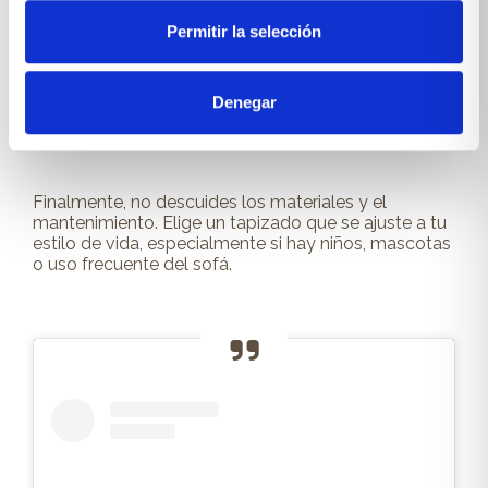
Otro error habitual es ignorar la comodidad. Un sofá
Permitir la selección
bonito, pero incómodo, pierde su funcionalidad y
acaba siendo un desperdicio de inversión. Prueba
siempre el sofá antes de decidirte, asegurándote de
que sus asientos y respaldos sean firmes pero
Denegar
acogedores.
Finalmente, no descuides los materiales y el
mantenimiento. Elige un tapizado que se ajuste a tu
estilo de vida, especialmente si hay niños, mascotas
o uso frecuente del sofá.