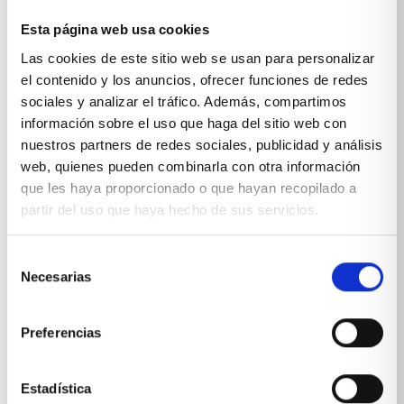
Esta página web usa cookies
Sobre Xíkara
Las cookies de este sitio web se usan para personalizar
el contenido y los anuncios, ofrecer funciones de redes
sociales y analizar el tráfico. Además, compartimos
Inicio
información sobre el uso que haga del sitio web con
Blog
nuestros partners de redes sociales, publicidad y análisis
web, quienes pueden combinarla con otra información
Reseñas Google
que les haya proporcionado o que hayan recopilado a
partir del uso que haya hecho de sus servicios.
SOLICITA UNA CITA
Condiciones de venta
Selección
Necesarias
de
Productos y servicios
consentimiento
Preferencias
Muebles & Decoración
Estadística
Cocinas a medida