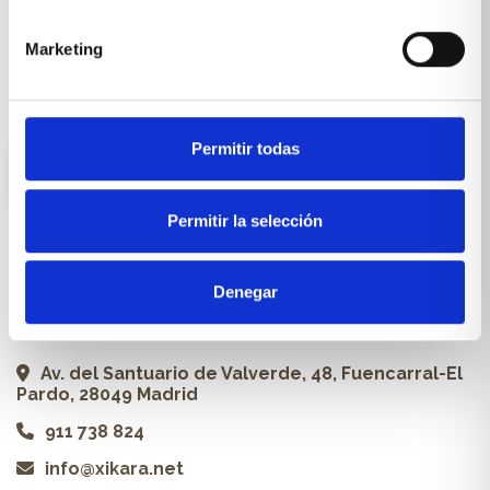
Carpintería a medida
Marketing
Proyectos
Profesionales
Permitir todas
ES
Permitir la selección
Contacto
Denegar
Xikara | Tienda de muebles
Av. del Santuario de Valverde, 48, Fuencarral-El
Pardo, 28049 Madrid
911 738 824
info@xikara.net