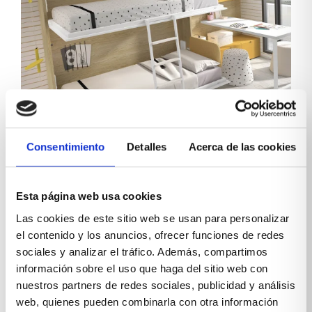
Habitaciones juveniles para
Consentimiento
Detalles
Acerca de las cookies
compartir
Esta página web usa cookies
Cuando se trata de optimizar espacios en el hogar,
sobre todo si hablamos de habitaciones juveniles
Las cookies de este sitio web se usan para personalizar
para compartir, encontrar la solución perfecta que
el contenido y los anuncios, ofrecer funciones de redes
combine funcionalidad y estilo puede ser todo un...
sociales y analizar el tráfico. Además, compartimos
Leer más
información sobre el uso que haga del sitio web con
nuestros partners de redes sociales, publicidad y análisis
web, quienes pueden combinarla con otra información