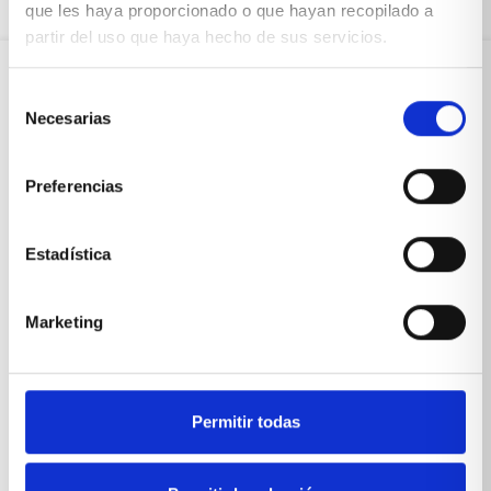
que les haya proporcionado o que hayan recopilado a
partir del uso que haya hecho de sus servicios.
Selección
Sobre Xíkara
Necesarias
de
consentimiento
Preferencias
Inicio
Blog
Estadística
Reseñas Google
SOLICITA UNA CITA
Marketing
Condiciones de venta
Productos y servicios
Permitir todas
Muebles & Decoración