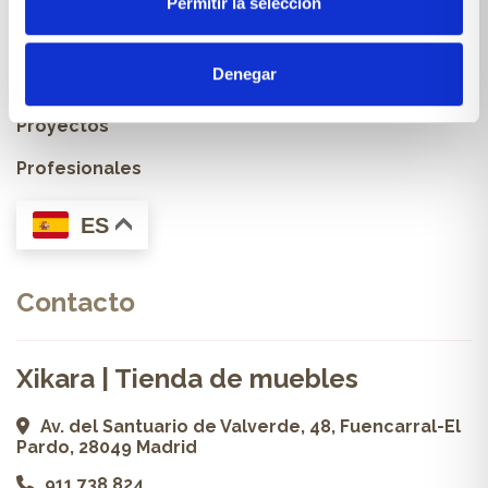
Permitir la selección
Cocinas a medida
Denegar
Carpintería a medida
Proyectos
Profesionales
ES
Contacto
Xikara | Tienda de muebles
Av. del Santuario de Valverde, 48, Fuencarral-El
Pardo, 28049 Madrid
911 738 824