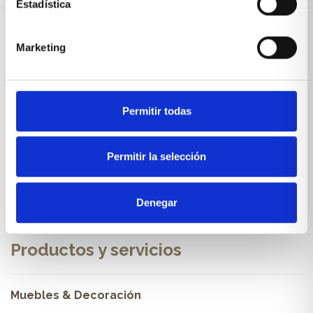
Estadística
Marketing
Sobre Xíkara
Inicio
Permitir todas
Blog
Permitir la selección
Reseñas Google
SOLICITA UNA CITA
Denegar
Condiciones de venta
Productos y servicios
Muebles & Decoración