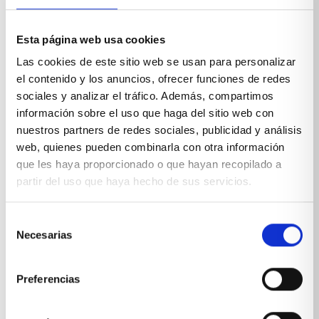
Esta página web usa cookies
Las cookies de este sitio web se usan para personalizar
el contenido y los anuncios, ofrecer funciones de redes
sociales y analizar el tráfico. Además, compartimos
información sobre el uso que haga del sitio web con
nuestros partners de redes sociales, publicidad y análisis
web, quienes pueden combinarla con otra información
que les haya proporcionado o que hayan recopilado a
partir del uso que haya hecho de sus servicios.
Dormitorio juvenil con 2 camas abatibles
Selección
VER PRODUCTO
Necesarias
de
consentimiento
Preferencias