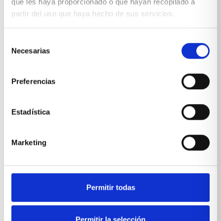
que les haya proporcionado o que hayan recopilado a
partir del uso que haya hecho de sus servicios.
Selección
Necesarias
de
consentimiento
Preferencias
Estadística
Habitación juvenil para gemelos
Marketing
VER PRODUCTO
Permitir todas
Permitir la selección