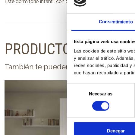
Este dormitorio infantíl con zona de juegos es perfecto p
Consentimiento
Esta página web usa cookie
PRODUCTOS RELACI
Las cookies de este sitio we
y analizar el tráfico. Ademá
También te pueden interesar...
redes sociales, publicidad y
que hayan recopilado a parti
Selección
Necesarias
de
consentimiento
Denegar