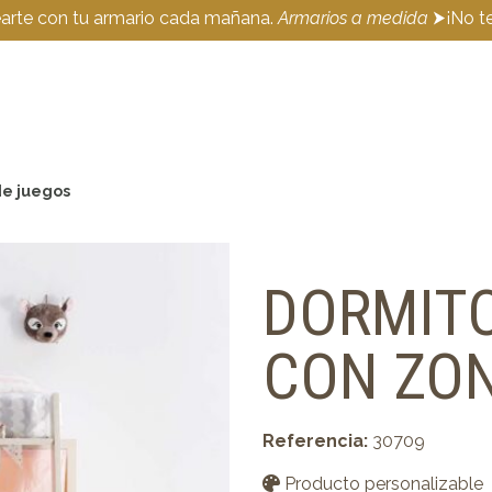
earte con tu armario cada mañana.
Armarios a medida
⮞¡No te
de juegos
DORMITO
CON ZON
Referencia:
30709
Producto personalizable