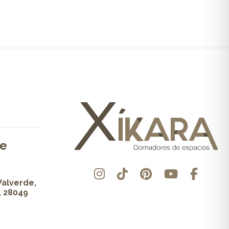
de
Valverde,
, 28049