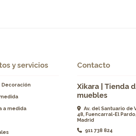
os y servicios
Contacto
 Decoración
Xikara | Tienda 
muebles
 medida
ía a medida
Av. del Santuario de 
48, Fuencarral-El Pardo
Madrid
911 738 824
ales