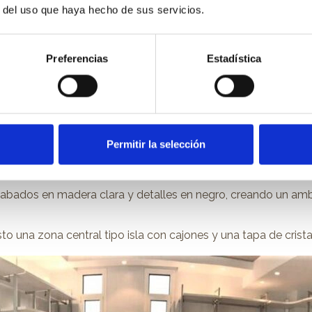
r del uso que haya hecho de sus servicios.
o la innovación y la artesanía pueden transformar un espac
dores a medida
.
Preferencias
Estadística
acio moderno y ligero
reza visual y su funcionalidad. Es una solución meticulosamen
Permitir la selección
 con estructuras que pueden ser metálicas, aportando ligerez
abados en madera clara y detalles en negro, creando un amb
 una zona central tipo isla con cajones y una tapa de crista