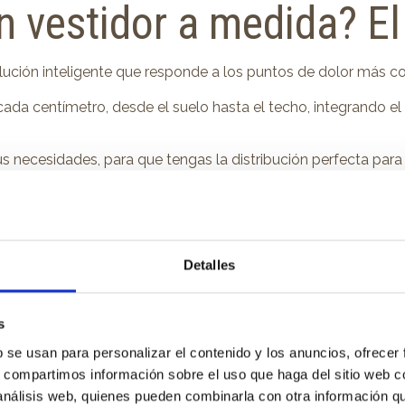
n vestidor a medida? El
solución inteligente que responde a los puntos de dolor más 
a centímetro, desde el suelo hasta el techo, integrando el ve
tus necesidades, para que tengas la distribución perfecta par
rmonía visual perfecta con el resto de la decoración de tu hog
materiales de primera calidad y técnicas de fabricación artesan
Detalles
a, donde el diseño se convierte en la herramienta para combati
s
stidores a medida que 
b se usan para personalizar el contenido y los anuncios, ofrecer
s, compartimos información sobre el uso que haga del sitio web 
 análisis web, quienes pueden combinarla con otra información q