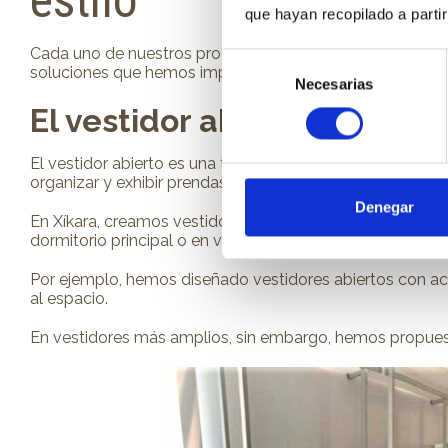
estilo
que hayan recopilado a parti
Cada uno de nuestros proyectos es un testimonio de cóm
Selección
soluciones que hemos implementado en nuestros
vesti
Necesarias
de
consentimiento
El vestidor abierto: un esp
El vestidor abierto es una tendencia en alza por su lige
organizar y exhibir prendas y complementos.
Denegar
En Xíkara, creamos vestidores abiertos hechos a medida,
dormitorio principal o en vestidores independientes.
Por ejemplo, hemos diseñado vestidores abiertos con ac
al espacio.
En vestidores más amplios, sin embargo, hemos propuesto