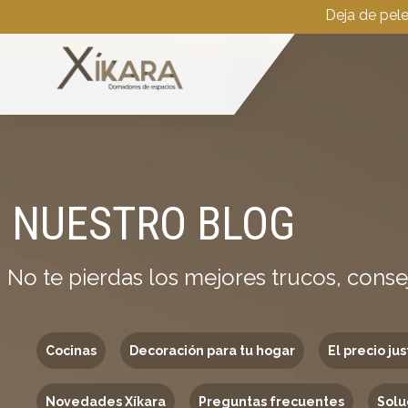
Deja de pel
NUESTRO BLOG
No te pierdas los mejores trucos, conse
Cocinas
Decoración para tu hogar
El precio jus
Novedades Xíkara
Preguntas frecuentes
Solu