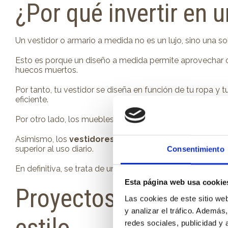
¿Por qué invertir en u
Un vestidor o armario a medida no es un lujo, sino una 
Esto es porque un diseño a medida permite aprovechar cad
huecos muertos.
Por tanto, tu vestidor se diseña en función de tu ropa y 
eficiente.
Por otro lado, los muebles a medida permiten lograr una a
Asimismo, los
vestidores a medida
de Xíkara utilizan 
superior al uso diario.
Consentimiento
En definitiva, se trata de una inversión en calidad de vid
Esta página web usa cookie
Proyectos Xíkara: ve
Las cookies de este sitio we
y analizar el tráfico. Ademá
redes sociales, publicidad y