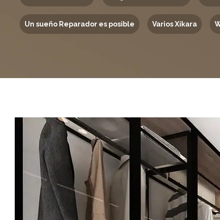
Un sueño Reparador es posible
Varios Xíkara
W