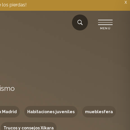
X
 los pierdas!
rismo
x Madrid
Habitaciones juveniles
mueblesfera
Trucos y consejos Xíkara