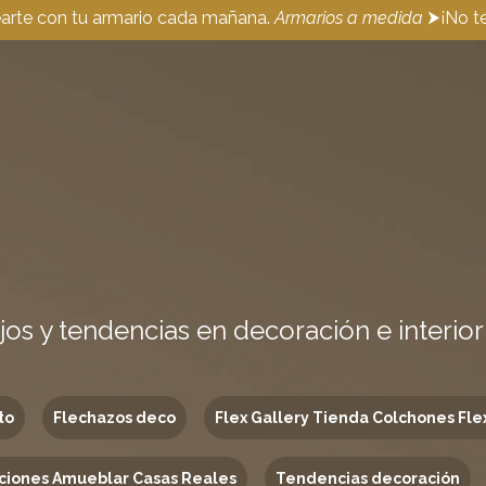
earte con tu armario cada mañana.
Armarios a medida
⮞¡No te
jos y tendencias en decoración e interio
to
Flechazos deco
Flex Gallery Tienda Colchones Fle
ciones Amueblar Casas Reales
Tendencias decoración