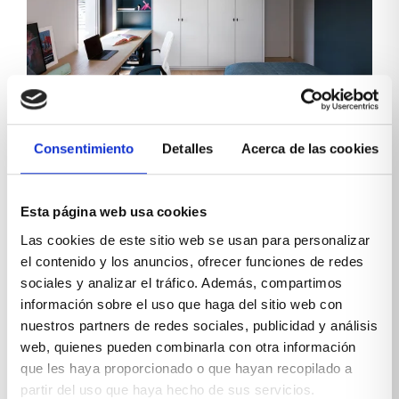
Armarios a medida para
habitaciones juveniles
Consentimiento
Detalles
Acerca de las cookies
En el universo de una habitación juvenil, el armario es
Esta página web usa cookies
mucho más que un simple mueble para guardar
ropa. Es un pilar fundamental para el orden, un
Las cookies de este sitio web se usan para personalizar
espacio que se adapta a un mundo en constante...
el contenido y los anuncios, ofrecer funciones de redes
Leer más
sociales y analizar el tráfico. Además, compartimos
información sobre el uso que haga del sitio web con
nuestros partners de redes sociales, publicidad y análisis
web, quienes pueden combinarla con otra información
SOLUCIONES AMUEBLAR CASAS REALES
que les haya proporcionado o que hayan recopilado a
partir del uso que haya hecho de sus servicios.