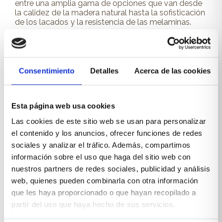
entre una amplia gama de opciones que van desde
la calidez de la madera natural hasta la sofisticación
de los lacados y la resistencia de las melaminas.
Optar por una paleta de colores neutros, como
blancos, grises o tonos madera clara, en el armario
principal permite que la decoración de la habitación
pueda cambiar con los años sin necesidad de
Consentimiento
Detalles
Acerca de las cookies
reemplazar los muebles grandes.
Puertas correderas o abatibles: la
Esta página web usa cookies
mejor elección para cada
Las cookies de este sitio web se usan para personalizar
habitación
el contenido y los anuncios, ofrecer funciones de redes
La elección entre puertas correderas o abatibles
sociales y analizar el tráfico. Además, compartimos
dependerá en gran medida de las dimensiones de la
información sobre el uso que haga del sitio web con
habitación y del espacio disponible. Las puertas
nuestros partners de redes sociales, publicidad y análisis
correderas, por un lado, son la opción ideal para
web, quienes pueden combinarla con otra información
habitaciones pequeñas, ya que no ocupan espacio
adicional al abrirse. Su diseño limpio y moderno crea
que les haya proporcionado o que hayan recopilado a
una sensación de amplitud y continuidad visual, muy
partir del uso que haya hecho de sus servicios.
valorada en espacios compactos.