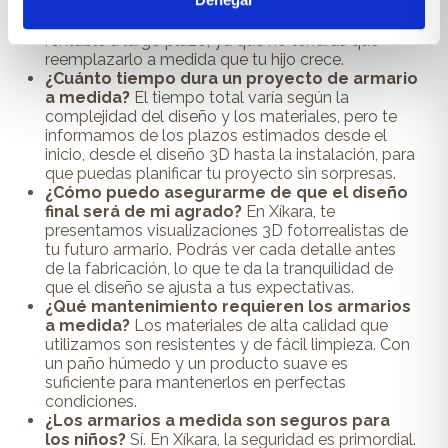
del espacio y el diseño personalizado de un
armario a medida lo convierten en una opción más
rentable a largo plazo, ya que no tendrás que
reemplazarlo a medida que tu hijo crece.
¿Cuánto tiempo dura un proyecto de armario
a medida?
El tiempo total varía según la
complejidad del diseño y los materiales, pero te
informamos de los plazos estimados desde el
inicio, desde el diseño 3D hasta la instalación, para
que puedas planificar tu proyecto sin sorpresas.
¿Cómo puedo asegurarme de que el diseño
final será de mi agrado?
En Xíkara, te
presentamos visualizaciones 3D fotorrealistas de
tu futuro armario. Podrás ver cada detalle antes
de la fabricación, lo que te da la tranquilidad de
que el diseño se ajusta a tus expectativas.
¿Qué mantenimiento requieren los armarios
a medida?
Los materiales de alta calidad que
utilizamos son resistentes y de fácil limpieza. Con
un paño húmedo y un producto suave es
suficiente para mantenerlos en perfectas
condiciones.
¿Los armarios a medida son seguros para
los niños?
Sí. En Xíkara, la seguridad es primordial.