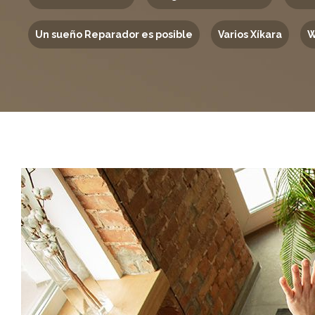
Un sueño Reparador es posible
Varios Xíkara
W