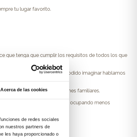
pre tu lugar favorito.
ace que tenga que cumplir los requisitos de todos los que
buen descanso
. Y como has podido imaginar hablamos
te es asegurar la comodidad.
Acerca de las cookies
de sus siestas, pelis y reuniones familiares.
illa de tener dos sofás en uno, ocupando menos
 funciones de redes sociales
con nuestros partners de
ue les haya proporcionado o