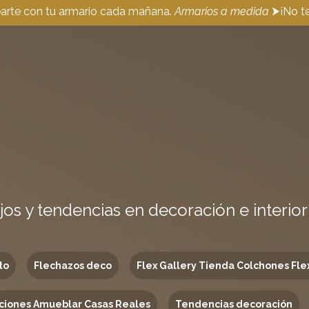
earte con tu armario cada mañana.
Armarios a medida
⮞¡No te
jos y tendencias en decoración e interio
to
Flechazos deco
Flex Gallery Tienda Colchones Fle
ciones Amueblar Casas Reales
Tendencias decoración