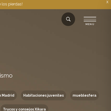
X
 los pierdas!
rismo
x Madrid
Habitaciones juveniles
mueblesfera
Trucos y consejos Xíkara