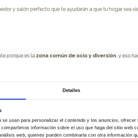
or y salón perfecto que te ayudarán a que tu hogar sea siem
nte porque es la
zona común de ocio y diversión
, y eso h
tre un salón y otro? Empezaremos por lo más importante:
un 
entren todos los miembros de la casa, pero lo más importan
Detalles
ro, sino la calidad, y es que todos somos amantes del sofá y 
strella es nuestro querido
chaise longue,
la forma más senc
s
b se usan para personalizar el contenido y los anuncios, ofrecer
s, compartimos información sobre el uso que haga del sitio web 
 análisis web, quienes pueden combinarla con otra información q