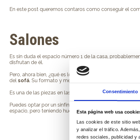
En este post queremos contaros como conseguir el comed
Salones
Es sin duda el espacio número 1 de la casa, probableme
disfrutan de él.
Pero, ahora bien, ¿qué es lo que marca la diferencia en
del
sofá
. Su formato y medidas es importante para que 
Consentimiento
Es una de las piezas en las que no debemos buscar el ahor
Puedes optar por un sinfín de modelos, pero el formato e
espacio, pero teniendo hueco para toda la familia.
Esta página web usa cookie
Las cookies de este sitio we
y analizar el tráfico. Ademá
redes sociales, publicidad y