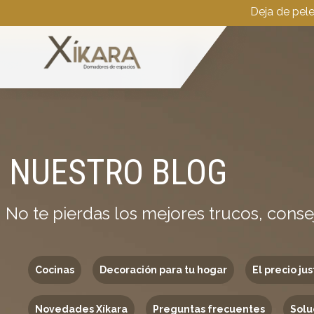
Deja de pel
NUESTRO BLOG
No te pierdas los mejores trucos, conse
Cocinas
Decoración para tu hogar
El precio jus
Novedades Xíkara
Preguntas frecuentes
Solu