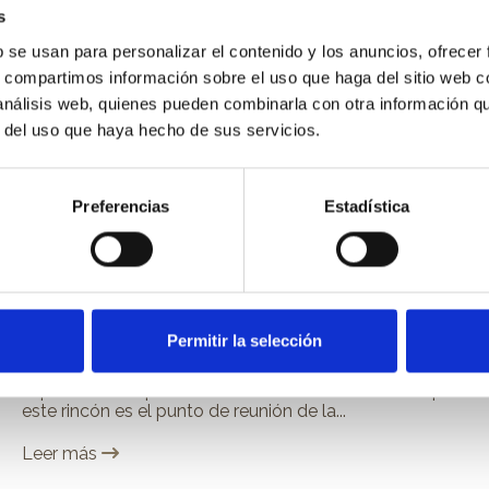
s
b se usan para personalizar el contenido y los anuncios, ofrecer
s, compartimos información sobre el uso que haga del sitio web 
 análisis web, quienes pueden combinarla con otra información q
r del uso que haya hecho de sus servicios.
Preferencias
Estadística
Salones, espacios para
toda la familia
Permitir la selección
¡Bienvenidxs de nuevo a nuestro blog! Hoy vamos a
dedicar este post a uno de los espacios mas
especiales e importantes de la casa: el salón. Y es que
este rincón es el punto de reunión de la...
Leer más