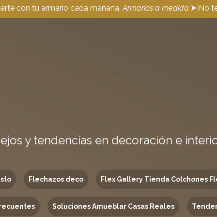
earte con tu armario cada mañana.
Armarios a medida
⮞¡No te
ejos y tendencias en decoración e interi
usto
Flechazos deco
Flex Gallery Tienda Colchones Fl
recuentes
Soluciones Amueblar Casas Reales
Tenden