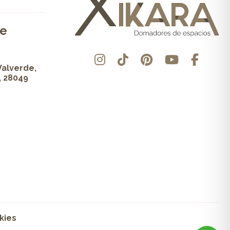
de
Valverde,
, 28049
kies