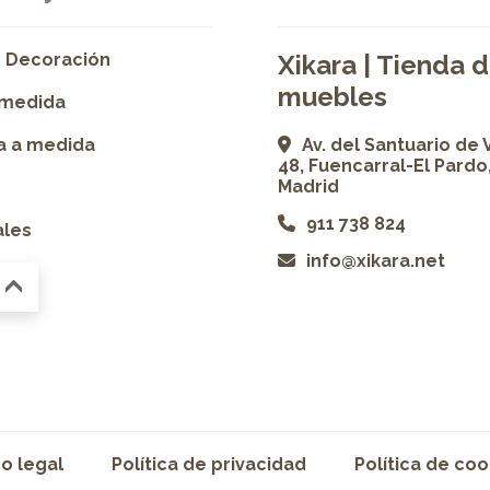
 Decoración
Xikara | Tienda 
muebles
 medida
ía a medida
Av. del Santuario de 
48, Fuencarral-El Pardo
Madrid
911 738 824
ales
info@xikara.net
so legal
Política de privacidad
Política de coo