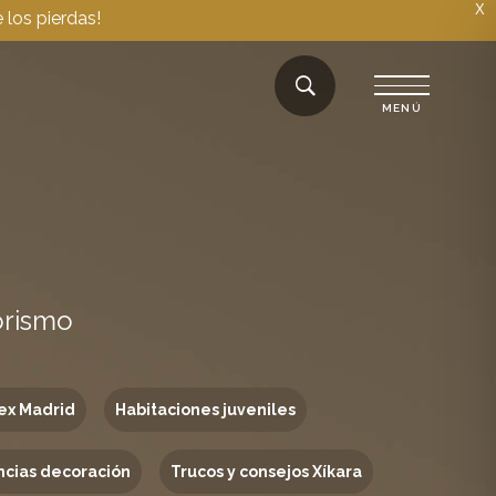
X
 los pierdas!
orismo
ex Madrid
Habitaciones juveniles
cias decoración
Trucos y consejos Xíkara