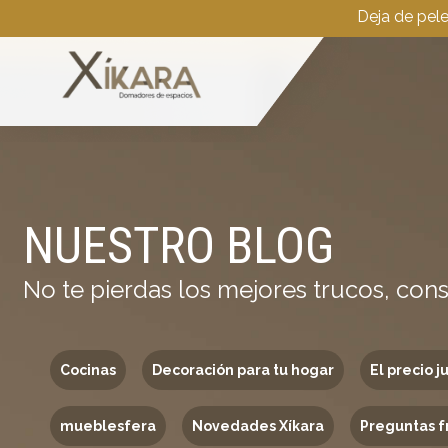
Deja de pel
NUESTRO BLOG
No te pierdas los mejores trucos, cons
Cocinas
Decoración para tu hogar
El precio j
mueblesfera
Novedades Xíkara
Preguntas f