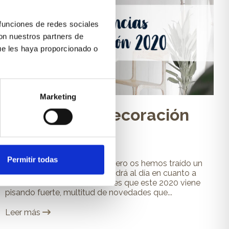
 funciones de redes sociales
con nuestros partners de
ue les haya proporcionado o
Marketing
Tendencias decoración
2020
Permitir todas
Nos hemos hecho de rogar, pero os hemos traído un
increíble resumen que os pondrá al día en cuanto a
novedades en decoración. Y es que este 2020 viene
pisando fuerte, multitud de novedades que...
Leer más