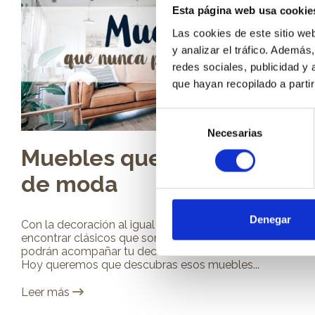
Esta página web usa cookie
Las cookies de este sitio we
y analizar el tráfico. Ademá
redes sociales, publicidad y
que hayan recopilado a parti
Selección
Necesarias
de
consentimiento
Muebles que nunca pasan
de moda
Denegar
Con la decoración al igual que con la moda, podemos
encontrar clásicos que son siempre un acierto y que
podrán acompañar tu deco durante muchísimos años.
Hoy queremos que descubras esos muebles...
Leer más