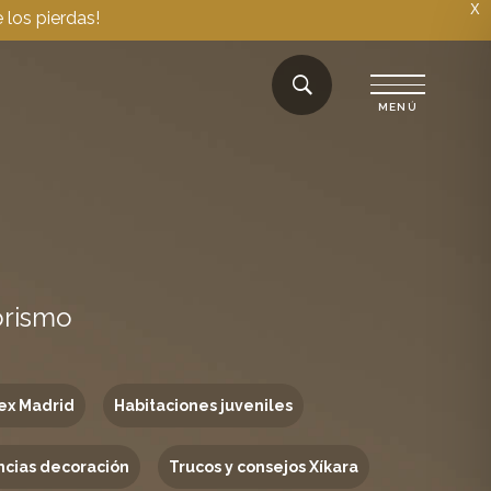
X
 los pierdas!
orismo
ex Madrid
Habitaciones juveniles
cias decoración
Trucos y consejos Xíkara