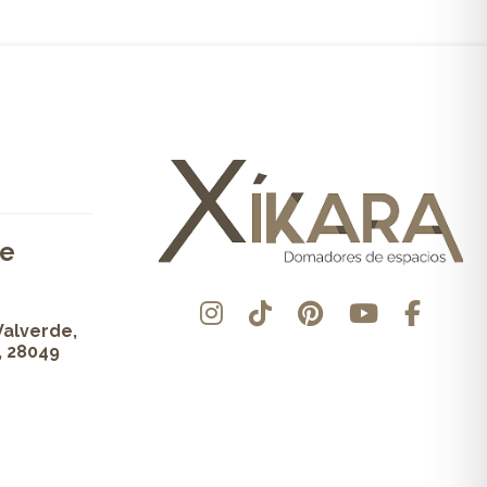
de
Valverde,
, 28049