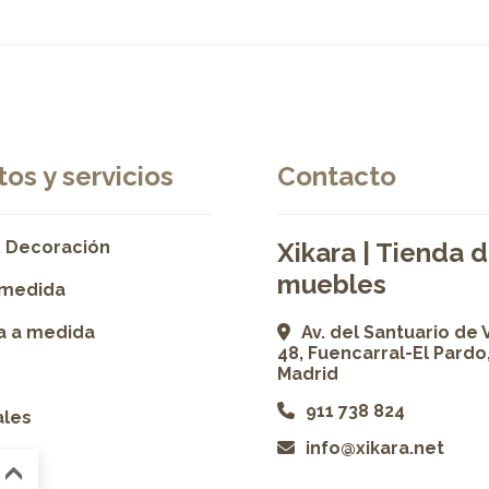
os y servicios
Contacto
 Decoración
Xikara | Tienda 
muebles
 medida
ía a medida
Av. del Santuario de 
48, Fuencarral-El Pardo
Madrid
911 738 824
ales
info@xikara.net