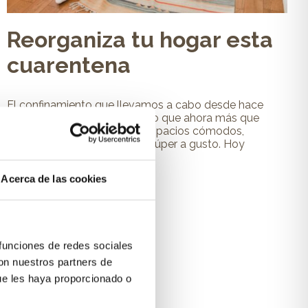
Reorganiza tu hogar esta
cuarentena
El confinamiento que llevamos a cabo desde hace
más de una semana ha hecho que ahora más que
nunca debamos conseguir espacios cómodos,
relajados y dónde sentirnos súper a gusto. Hoy
hemos...
Acerca de las cookies
Leer más
 funciones de redes sociales
con nuestros partners de
ue les haya proporcionado o