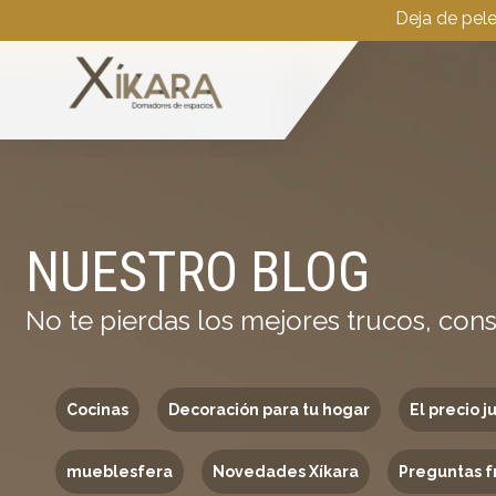
Deja de pel
NUESTRO BLOG
No te pierdas los mejores trucos, cons
Cocinas
Decoración para tu hogar
El precio j
mueblesfera
Novedades Xíkara
Preguntas f