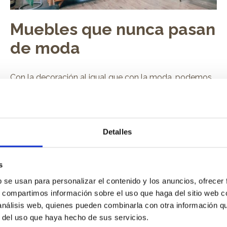
Muebles que nunca pasan
de moda
Con la decoración al igual que con la moda, podemos
encontrar clásicos que son siempre un acierto y que
podrán acompañar tu deco durante muchísimos años.
Hoy queremos que descubras esos muebles...
Leer más
Detalles
s
b se usan para personalizar el contenido y los anuncios, ofrecer
s, compartimos información sobre el uso que haga del sitio web 
 análisis web, quienes pueden combinarla con otra información q
r del uso que haya hecho de sus servicios.