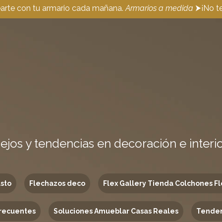
earte con tu armario cada mañana.
Armarios a medida
⮞¡No te
ejos y tendencias en decoración e interi
usto
Flechazos deco
Flex Gallery Tienda Colchones Fl
recuentes
Soluciones Amueblar Casas Reales
Tenden