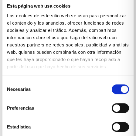
Esta página web usa cookies
Sobre Xíkara
Las cookies de este sitio web se usan para personalizar
el contenido y los anuncios, ofrecer funciones de redes
Inicio
sociales y analizar el tráfico. Además, compartimos
información sobre el uso que haga del sitio web con
Blog
nuestros partners de redes sociales, publicidad y análisis
web, quienes pueden combinarla con otra información
Reseñas Google
que les haya proporcionado o que hayan recopilado a
SOLICITA UNA CITA
partir del uso que haya hecho de sus servicios.
Condiciones de venta
Selección
Necesarias
de
Productos y servicios
consentimiento
Preferencias
Muebles & Decoración
Cocinas a medida
Estadística