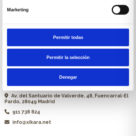
Carpintería a medida
Marketing
Proyectos
Profesionales
Permitir todas
ES
Permitir la selección
Contacto
Denegar
Xikara | Tienda de muebles
Av. del Santuario de Valverde, 48, Fuencarral-El
Pardo, 28049 Madrid
911 738 824
info@xikara.net