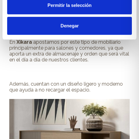
Permitir la selección
Los
aparadores son muebles que se han
renovado para adaptarse a todo tipo de
Denegar
estilos y diseños
.
En
Xikara
apostamos por este tipo de mobiliario
principalmente para salones
y comedores, ya que
aporta un extra de almacenaje y orden que será vital
en el día a día de nuestros clientes.
Además, cuentan con un diseño ligero y moderno
que ayuda a no recargar el espacio.