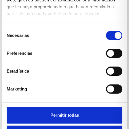
que les haya proporcionado o que hayan recopilado a
partir del uso que haya hecho de sus servicios.
Selección
Necesarias
de
consentimiento
Preferencias
Estadística
Marketing
Aparadores modernos, clásicos o
Permitir todas
contemporáneos