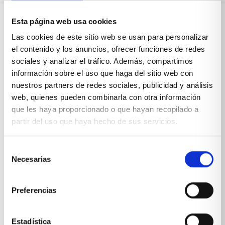
Esta página web usa cookies
Sobre Xíkara
Las cookies de este sitio web se usan para personalizar
el contenido y los anuncios, ofrecer funciones de redes
sociales y analizar el tráfico. Además, compartimos
Inicio
información sobre el uso que haga del sitio web con
nuestros partners de redes sociales, publicidad y análisis
Blog
web, quienes pueden combinarla con otra información
que les haya proporcionado o que hayan recopilado a
Reseñas Google
partir del uso que haya hecho de sus servicios.
SOLICITA UNA CITA
Condiciones de venta
Selección
Necesarias
de
consentimiento
Productos y servicios
Preferencias
Muebles & Decoración
Estadística