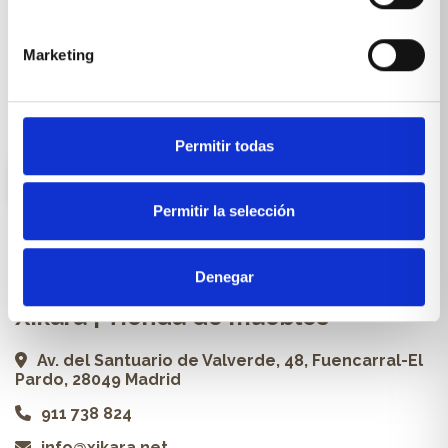
Cocinas a medida
Carpintería a medida
Marketing
Proyectos
Profesionales
Permitir todas
ES
Permitir la selección
Contacto
Denegar
Xikara | Tienda de muebles
Av. del Santuario de Valverde, 48, Fuencarral-El
Pardo, 28049 Madrid
911 738 824
info@xikara.net