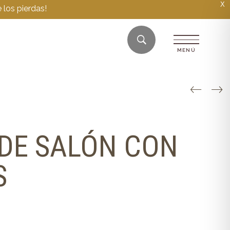
X
 los pierdas!
DE SALÓN CON
S