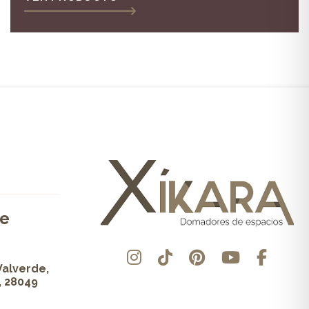
de
Valverde,
, 28049