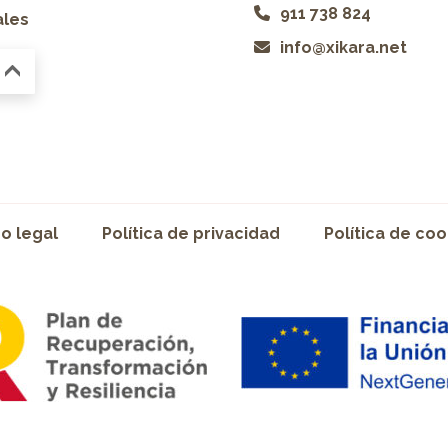
911 738 824
ales
info@xikara.net
so legal
Política de privacidad
Política de coo