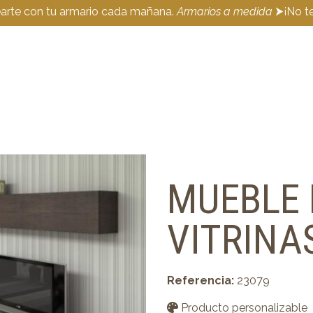
earte con tu armario cada mañana.
Armarios a medida
⮞¡No te
MUEBLE 
VITRINA
Referencia:
23079
Producto personalizable