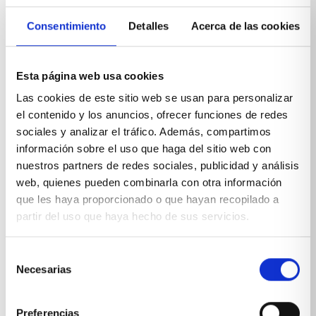
PRODUCTOS RELACIONADOS
Consentimiento
Detalles
Acerca de las cookies
También te pueden interesar...
Esta página web usa cookies
Las cookies de este sitio web se usan para personalizar
el contenido y los anuncios, ofrecer funciones de redes
sociales y analizar el tráfico. Además, compartimos
información sobre el uso que haga del sitio web con
nuestros partners de redes sociales, publicidad y análisis
web, quienes pueden combinarla con otra información
que les haya proporcionado o que hayan recopilado a
partir del uso que haya hecho de sus servicios.
Selección
Necesarias
de
Aparador de grandes dimensiones
consentimiento
VER PRODUCTO
Preferencias