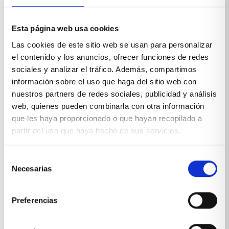
Esta página web usa cookies
Las cookies de este sitio web se usan para personalizar
el contenido y los anuncios, ofrecer funciones de redes
sociales y analizar el tráfico. Además, compartimos
información sobre el uso que haga del sitio web con
nuestros partners de redes sociales, publicidad y análisis
web, quienes pueden combinarla con otra información
que les haya proporcionado o que hayan recopilado a
partir del uso que haya hecho de sus servicios.
Mueble de salón para paredes de pladur
Selección
VER PRODUCTO
Necesarias
de
consentimiento
Preferencias