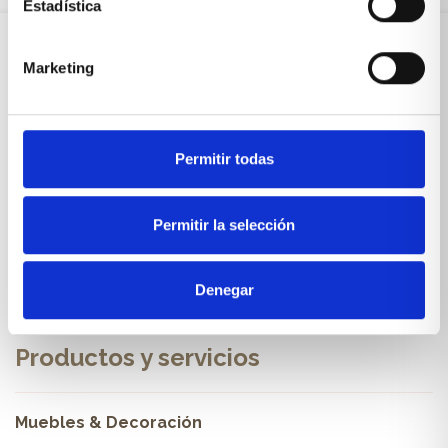
Estadística
Marketing
Sobre Xíkara
Inicio
Permitir todas
Blog
Permitir la selección
Reseñas Google
SOLICITA UNA CITA
Denegar
Condiciones de venta
Productos y servicios
Muebles & Decoración