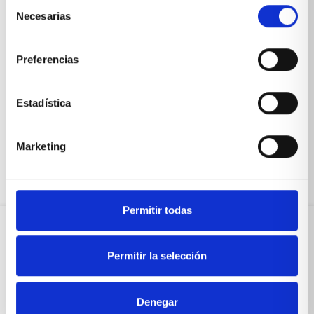
Selección
Necesarias
de
consentimiento
Preferencias
Mueble de salón actual
Estadística
VER PRODUCTO
Marketing
Permitir todas
Sobre Xíkara
Permitir la selección
Inicio
Denegar